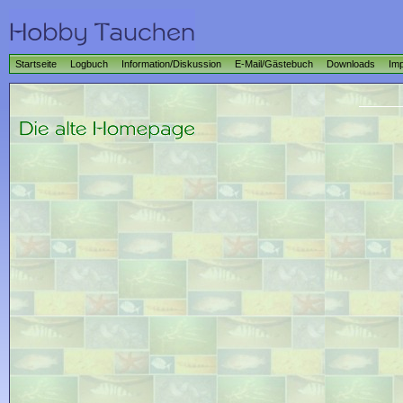
Startseite
Logbuch
Information/Diskussion
E-Mail/Gästebuch
Downloads
Im