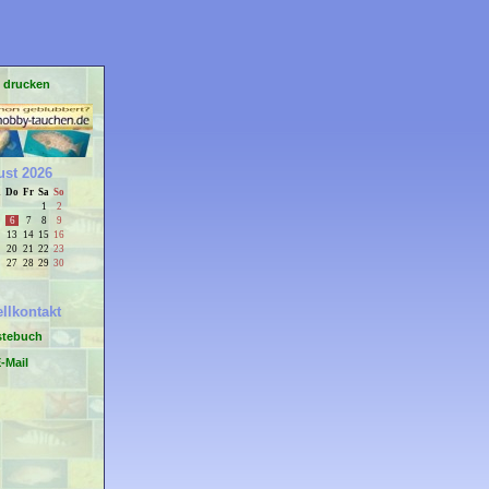
e drucken
st 2026
i
Do
Fr
Sa
So
1
2
6
7
8
9
13
14
15
16
20
21
22
23
27
28
29
30
llkontakt
stebuch
-Mail