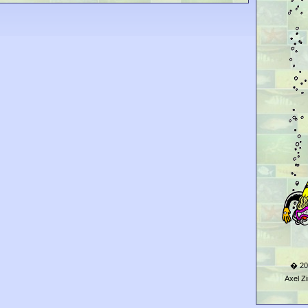
� 20
Axel 