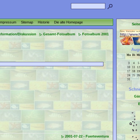
Impressum
Sitemap
Historie
Die alte Homepage
Seit
nformation/Diskussion
Gesamt-Fotoalbum
Fotoalbum 2001
Augu
Mo
Di
M
3
4
5
10
11
12
17
18
19
24
25
26
31
Schne
Gä
E
2001-07-22 - Fuerteventura