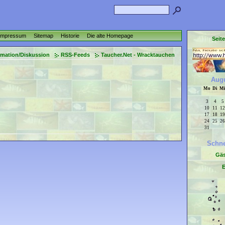
Impressum
Sitemap
Historie
Die alte Homepage
Seit
rmation/Diskussion
RSS-Feeds
Taucher.Net - Wracktauchen
Augu
Mo
Di
M
3
4
5
10
11
12
17
18
19
24
25
26
31
Schne
Gä
E