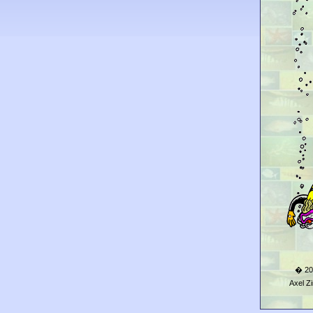
� 20
Axel 