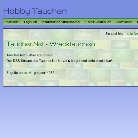
Startseite
Logbuch
Information/Diskussion
E-Mail/Gästebuch
Downloads
Sie sind hier:
Info
Taucher.Net - Wracktauchen:
Der RSS-Stream des Taucher.Net ist vor�bergehend nicht erreichbar!
Zugriffe heute: 4 - gesamt: 4232.