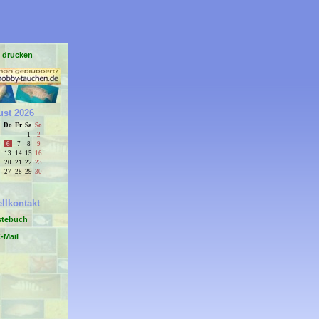
e drucken
st 2026
i
Do
Fr
Sa
So
1
2
6
7
8
9
13
14
15
16
20
21
22
23
27
28
29
30
llkontakt
stebuch
-Mail