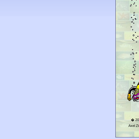
� 20
Axel 