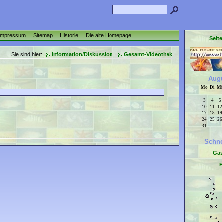
Impressum
Sitemap
Historie
Die alte Homepage
Seit
Sie sind hier:
Information/Diskussion
Gesamt-Videothek
Augu
Mo
Di
M
3
4
5
10
11
12
17
18
19
24
25
26
31
Schne
Gä
E