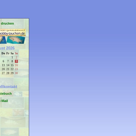
e drucken
st 2026
i
Do
Fr
Sa
So
1
2
6
7
8
9
13
14
15
16
20
21
22
23
27
28
29
30
llkontakt
stebuch
-Mail