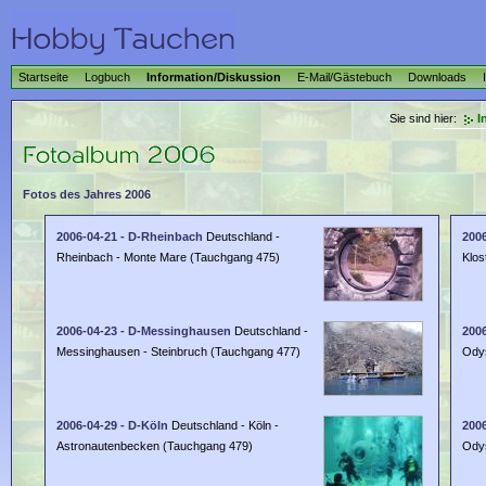
Startseite
Logbuch
Information/Diskussion
E-Mail/Gästebuch
Downloads
Sie sind hier:
I
Fotos des Jahres 2006
2006-04-21 - D-Rheinbach
Deutschland -
200
Rheinbach - Monte Mare (Tauchgang 475)
Klos
2006-04-23 - D-Messinghausen
Deutschland -
200
Messinghausen - Steinbruch (Tauchgang 477)
Ody
2006-04-29 - D-Köln
Deutschland - Köln -
200
Astronautenbecken (Tauchgang 479)
Ody